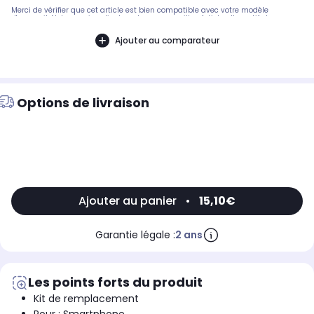
Merci de vérifier que cet article est bien compatible avec votre modèle
d'appareil. Notre service client peut vous conseiller. Article alternatif et
génériqueTension: 1,2V, Capacité: 700mAh, Technologie: accu pour casque, Type:
Nickel Metal -Hydride (Ni-MH), Rechargeable: oui, Contenu en quantité: 1,
Ajouter au comparateur
Largeur: 11,3mm, Longueur: 45,9mm, Hauteur: 11,2mm.Pièce compatible avec les
marques : SONY.Compatible avec le modèle suivant : SONY: MDR-RF850R
Options de livraison
Ajouter au panier
•
15,10€
Garantie légale :
2 ans
Les points forts du produit
Kit de remplacement