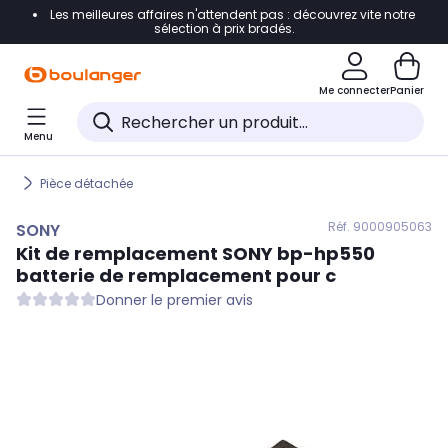
Les meilleures affaires n'attendent pas : découvrez vite notre
Accéder directement à la navigation
sélection à prix bradés.
Accéder directement au contenu
Me connecter
Panier
Accéder directement au pied de page
Menu
Accéder directement au chatbot
Pièce détachée
Réf. 900
0905063
SONY
Kit de remplacement
SONY
bp-hp550
batterie de remplacement pour c
Donner le premier avis