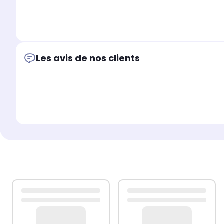
Pour ce faire, nous vous recommandons d’ouvrir un ticke
signalétique de votre appareil
.
Les avis de nos clients
Cette démarche permettra à notre service client de vo
votre commande
.
BEKO: C1550, BF500G - 6662373100, BF5600G 
7724587300, BF5500G - 7