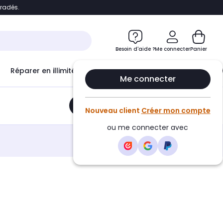
bradés.
e
Accéder directement au chatbot
Besoin d'aide ?
Me connecter
Panier
Réparer en illimité avec
Le Club Infinity
Econ
Me connecter
Ajouter au panier
•
13,90€
Nouveau client
Créer mon compte
ou me connecter avec