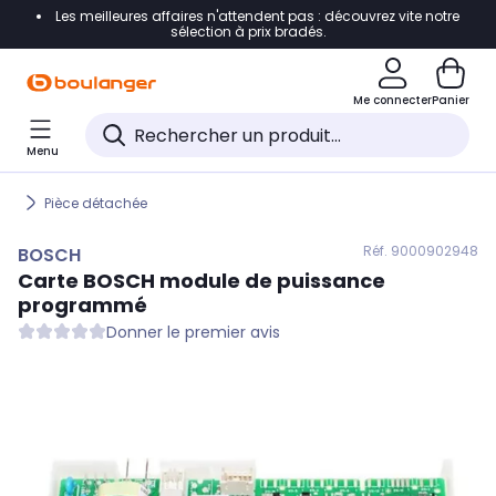
Les meilleures affaires n'attendent pas : découvrez vite notre
Accéder directement à la navigation
sélection à prix bradés.
Accéder directement au contenu
Me connecter
Panier
Accéder directement au pied de page
Menu
Accéder directement au chatbot
Pièce détachée
Réf. 900
0902948
BOSCH
Carte
BOSCH
module de puissance
programmé
Donner le premier avis