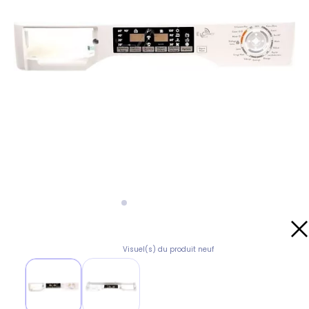
Visuel(s) du produit neuf