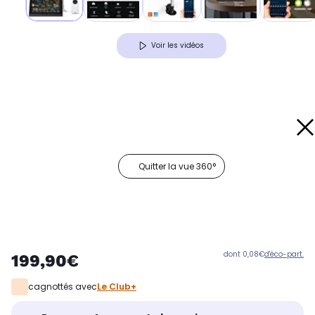
Voir les vidéos
Quitter la vue 360°
dont 0,08€
d'éco-part.
199,90€
cagnottés avec
Le Club+