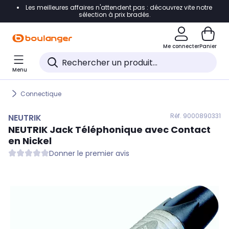
Les meilleures affaires n'attendent pas : découvrez vite notre
Accéder directement à la navigation
sélection à prix bradés.
Accéder directement au contenu
Me connecter
Panier
Accéder directement au pied de page
Menu
Accéder directement au chatbot
Connectique
Réf. 900
0890331
NEUTRIK
NEUTRIK
Jack Téléphonique avec Contact
en Nickel
Donner le premier avis