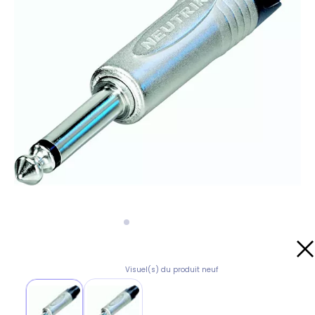
Visuel(s) du produit neuf