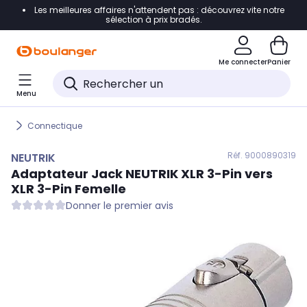
Les meilleures affaires n'attendent pas : découvrez vite notre
Accéder directement à la navigation
sélection à prix bradés.
Accéder directement au contenu
Me connecter
Panier
Accéder directement au pied de page
Menu
Accéder directement au chatbot
Connectique
Réf. 900
0890319
NEUTRIK
Adaptateur Jack
NEUTRIK
XLR 3-Pin vers
XLR 3-Pin Femelle
Donner le premier avis