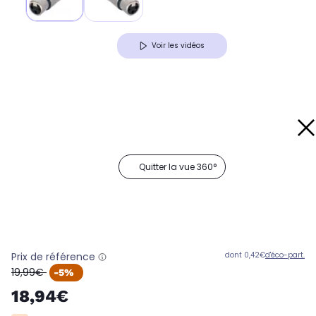
Voir les vidéos
Quitter la vue 360°
Prix de référence
dont 0,42€
d'éco-part.
oldPrice
19,99€
-5%
18,94€