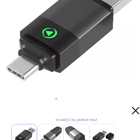
Visuel(s) du produit neuf