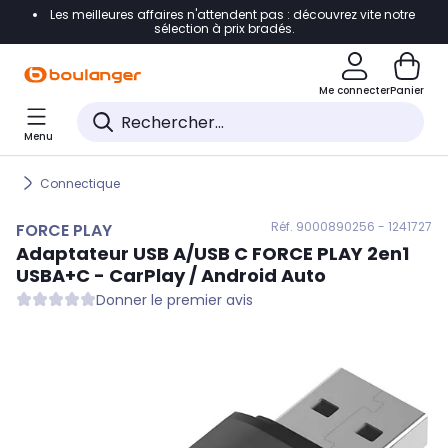
Les meilleures affaires n'attendent pas : découvrez vite notre
Accéder directement à la navigation
sélection à prix bradés.
Accéder directement au contenu
Me connecter
Panier
Accéder directement au pied de page
Menu
Accéder directement au chatbot
Connectique
Réf. 900
0890256 - 1241727
FORCE PLAY
Adaptateur USB A/USB C
FORCE PLAY
2en1
USBA+C - CarPlay / Android Auto
Donner le premier avis