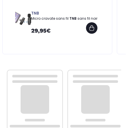
TNB
Micro cravate sans fil
TNB
sans fil noir
29,95€