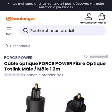
Les meilleures affaires n'attendent pas : découvrez vite notre
Accéder directement à la navigation
sélection à prix bradés.
Accéder directement au contenu
Me connecter
Panier
Accéder directement au pied de page
Menu
Accéder directement au chatbot
Connectique
Réf. 900
0890011
FORCE POWER
Câble optique
FORCE POWER
Fibre Optique
Toslink Mâle / Mâle 1.2m
Donner le premier avis