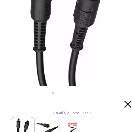
Visuel(s) du produit neuf