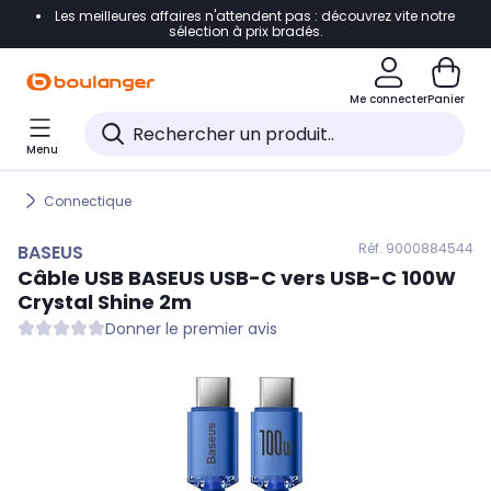
Les meilleures affaires n'attendent pas : découvrez vite notre
Accéder directement à la navigation
sélection à prix bradés.
Accéder directement au contenu
Me connecter
Panier
Accéder directement au pied de page
Menu
Accéder directement au chatbot
Connectique
Réf. 900
0884544
BASEUS
Câble USB
BASEUS
USB-C vers USB-C 100W
Crystal Shine 2m
Donner le premier avis