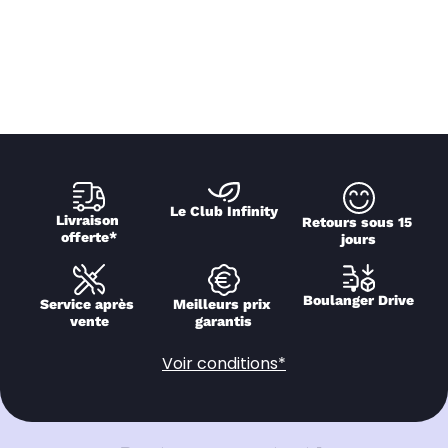
Le Club Infinity
Livraison 
Retours sous 15 
offerte*
jours
Boulanger Drive
Service après 
Meilleurs prix 
vente
garantis
Voir conditions*