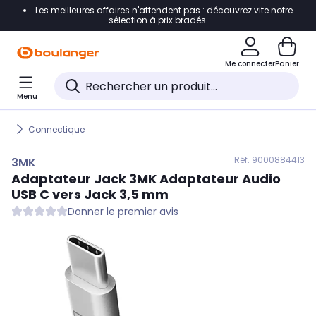
Les meilleures affaires n'attendent pas : découvrez vite notre
Accéder directement à la navigation
sélection à prix bradés.
Accéder directement au contenu
Me connecter
Panier
Accéder directement au pied de page
Menu
Accéder directement au chatbot
Connectique
Réf. 900
0884413
3MK
Adaptateur Jack
3MK
Adaptateur Audio
USB C vers Jack 3,5 mm
Donner le premier avis