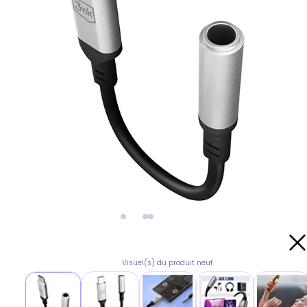
Visuel(s) du produit neuf