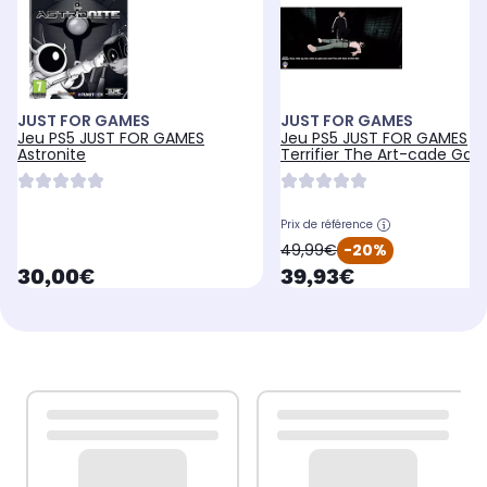
JUST FOR GAMES
JUST FOR GAMES
Jeu PS5 JUST FOR GAMES
Jeu PS5 JUST FOR GAMES
Astronite
Terrifier The Art-cade Ga
Prix de référence
oldPrice
49,99€
-20%
currentPrice
currentPrice
30,00€
39,93€