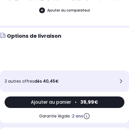
boitier FR ou multi dont FR - Expédition sous 24/48h - Service client rapide et
efficace.
Ajouter au comparateur
Options de livraison
3 autres offres
dès 40,45€
Ajouter au panier
•
39,99€
Garantie légale :
2 ans