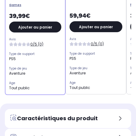
RE
Games
59,94€
3
39,99€
Ajouter au panier
Ajouter au panier
Avis
Avi
Avis
0/5 (0)
0/5 (0)
Type de support
Typ
Type de support
PS5
PS
PS5
Type de jeu
Typ
Type de jeu
Aventure
Av
Aventure
Age
Ag
Age
Tout public
+1
Tout public
Caractéristiques du produit