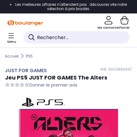
Les meilleures affaires n'attendent pas : découvrez vite notre
Accéder directement à la navigation
sélection à prix bradés.
Accéder directement au contenu
Me connecter
Panier
Accéder directement au pied de page
Menu
Accéder directement au chatbot
Accueil
PS5
Réf. 900
0884397
JUST FOR GAMES
Jeu PS5
JUST FOR GAMES
The Alters
Donner le premier avis