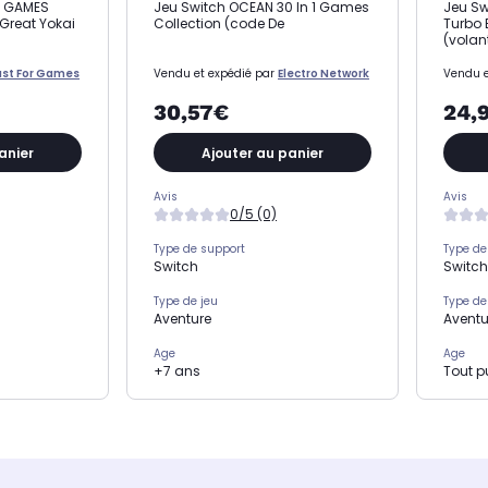
R GAMES
Jeu Switch OCEAN 30 In 1 Games
Jeu Sw
Great Yokai
Collection (code De
Turbo 
(volan
ust For Games
Vendu et expédié par
Electro Network
Vendu e
30,57€
24,
anier
Ajouter au panier
Avis
Avis
0/5 (0)
Type de support
Type de
Switch
Switch
Type de jeu
Type de
Aventure
Aventu
Age
Age
+7 ans
Tout p