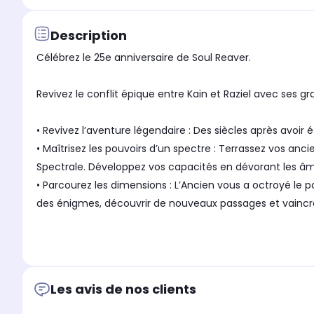
Description
Célébrez le 25e anniversaire de Soul Reaver.
Revivez le conflit épique entre Kain et Raziel avec ses g
• Revivez l’aventure légendaire : Des siècles après avoir
• Maîtrisez les pouvoirs d’un spectre : Terrassez vos anc
Spectrale. Développez vos capacités en dévorant les â
• Parcourez les dimensions : L’Ancien vous a octroyé le 
des énigmes, découvrir de nouveaux passages et vaincr
Célébrez le 25e anniversaire de Soul Reaver.
Revivez le conflit épique entre Kain et Raziel avec ses g
Les avis de nos clients