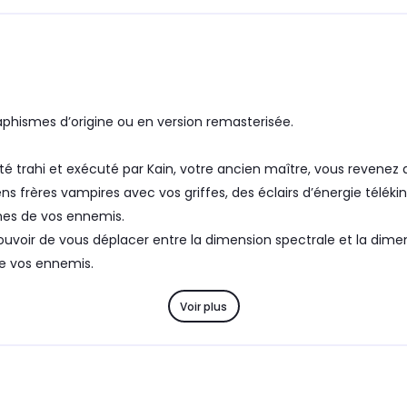
raphismes d’origine ou en version remasterisée.
 été trahi et exécuté par Kain, votre ancien maître, vous revenez
iens frères vampires avec vos griffes, des éclairs d’énergie télék
mes de vos ennemis.
pouvoir de vous déplacer entre la dimension spectrale et la dime
e vos ennemis.
Voir plus
raphismes d’origine ou en version remasterisée.