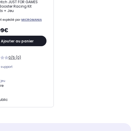
itch JUST FOR GAMES
Booster Racing Kit
ts + Jeu
t expédié par
MICROMANIA
99€
Ajouter au panier
0/5 (0)
 support
 jeu
re
ublic