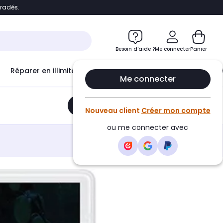
bradés.
e
Accéder directement au chatbot
Besoin d'aide ?
Me connecter
Panier
Réparer en illimité avec
Le Club Infinity
Econ
Me connecter
Ajouter au panier
•
33,65€
Nouveau client
Créer mon compte
ou me connecter avec