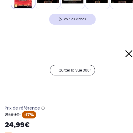
Voir les vidéos
Quitter la vue 360°
Prix de référence
oldPrice
29,99€
-17%
24,99€