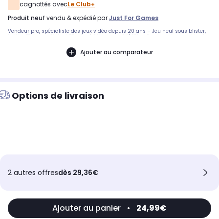
cagnottés avec
Le Club+
produit neuf
vendu & expédié par
Just For Games
Vendeur pro, spécialiste des jeux vidéo depuis 20 ans – Jeu neuf sous blister,
boitier FR ou multi dont FR - Expédition sous 24/48h - Service client rapide et
efficace.
Ajouter au comparateur
Options de livraison
2 autres offres
dès 29,36€
Ajouter au panier
•
24,99€