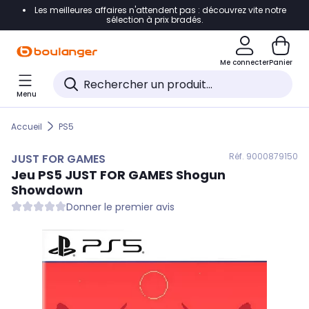
Les meilleures affaires n'attendent pas : découvrez vite notre
Accéder directement à la navigation
sélection à prix bradés.
Accéder directement au contenu
Me connecter
Panier
Accéder directement au pied de page
Menu
Accéder directement au chatbot
Accueil
PS5
Réf. 900
0879150
JUST FOR GAMES
Jeu PS5
JUST FOR GAMES
Shogun
Showdown
Donner le premier avis