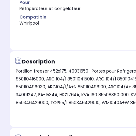
Pour
Réfrigérateur et congélateur
Compatible
Whirlpool
Description
Portillon freezer 452x175, 49031559 : Portes pour Refri
850110416000, ARC 104/1 850110415010, ARC 104/1 8501104
850110496030, ARC104/1/A+N 850110496100, ARC104/A+ 
34001247, FA-1534A, HRZ176AA, KVA 160 855083601000, K
850346429000, TOP55/1 850346429010, WM1040A+W 85