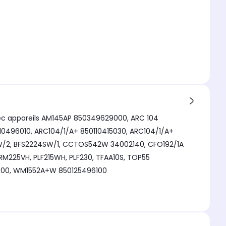
avec appareils AM145AP 850349629000, ARC 104
110496010, ARC104/1/A+ 850110415030, ARC104/1/A+
SW/2, BFS2224SW/1, CCTOS542W 34002140, CFO192/1A
RM225VH, PLF215WH, PLF230, TFAA10S, TOP55
000, WM1552A+W 850125496100