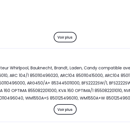
Voir plus
gerateur Whirlpool, Bauknecht, Brandt, Laden, Candy compatible 
16010, ARC 104/1 850110496020, ARC104 850110415000, ARC104 850
850110496000, ARG450/A+ 853445011000, BFS2222SW/1, BFS2222
VA 160 OPTIMA 855082201000, KVA 160 OPTIMA/1 855082201010, NV
0110496040, WM1550A+S 850125496010, WM1550A+W 850125496
Voir plus