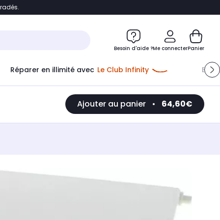
bradés.
e
Accéder directement au chatbot
Besoin d'aide ?
Me connecter
Panier
Réparer en illimité avec
Le Club Infinity
Econ
Ajouter au panier
•
64,60€