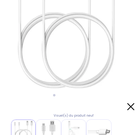
Visuel(s) du produit neuf