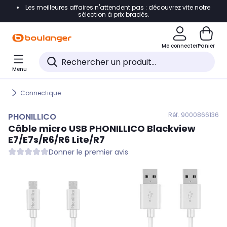
Les meilleures affaires n'attendent pas : découvrez vite notre
Accéder directement à la navigation
sélection à prix bradés.
Accéder directement au contenu
Me connecter
Panier
Accéder directement au pied de page
Menu
Accéder directement au chatbot
Connectique
Réf. 900
0866136
PHONILLICO
Câble micro USB
PHONILLICO
Blackview
E7/E7s/R6/R6 Lite/R7
Donner le premier avis