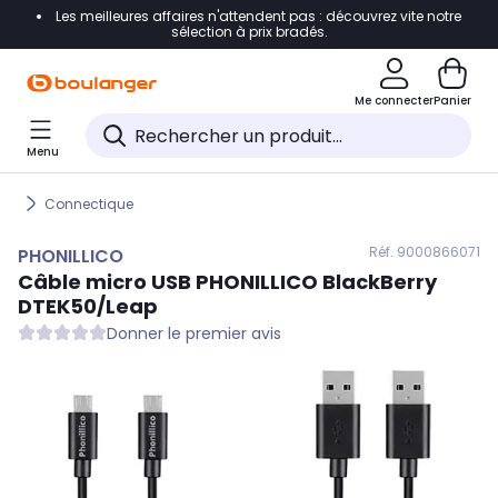
Les meilleures affaires n'attendent pas : découvrez vite notre
Accéder directement à la navigation
sélection à prix bradés.
Accéder directement au contenu
Me connecter
Panier
Accéder directement au pied de page
Menu
Accéder directement au chatbot
Connectique
Réf. 900
0866071
PHONILLICO
Câble micro USB
PHONILLICO
BlackBerry
DTEK50/Leap
Donner le premier avis