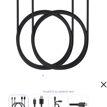
Visuel(s) du produit neuf