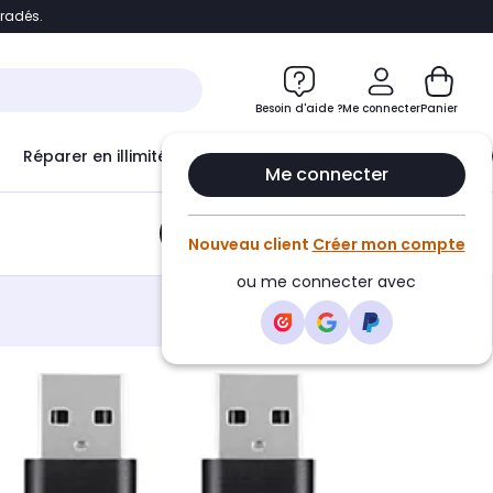
bradés.
e
Accéder directement au chatbot
Besoin d'aide ?
Me connecter
Panier
Réparer en illimité avec
Le Club Infinity
Econ
Me connecter
Ajouter au panier
•
7,99€
Nouveau client
Créer mon compte
ou me connecter avec