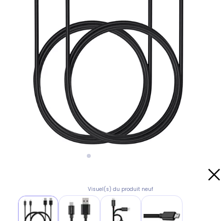
Visuel(s) du produit neuf