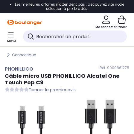
Les meilleures affaires n'attendent pas : découvrez vite notre
Accéder directement à la navigation
sélection à prix bradés.
Accéder directement au contenu
Me connecter
Panier
Accéder directement au pied de page
Menu
Accéder directement au chatbot
Connectique
Réf. 900
0861275
PHONILLICO
Câble micro USB
PHONILLICO
Alcatel One
Touch Pop C9
Donner le premier avis