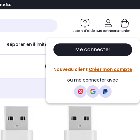
bradés.
e
Accéder directement au chatbot
Besoin d'aide ?
Me connecter
Panier
Réparer en illimité avec
Le Club Infinity
Econ
Me connecter
Ajouter au panier
•
7,99€
Nouveau client
Créer mon compte
ou me connecter avec