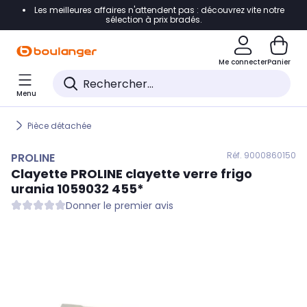
Les meilleures affaires n'attendent pas : découvrez vite notre
Accéder directement à la navigation
sélection à prix bradés.
Accéder directement au contenu
Me connecter
Panier
Accéder directement au pied de page
Menu
Accéder directement au chatbot
Pièce détachée
Réf. 900
0860150
PROLINE
Clayette
PROLINE
clayette verre frigo
urania 1059032 455*
Donner le premier avis