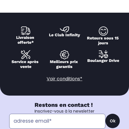
Le Club Infinity
Livraison 
Retours sous 15 
offerte*
jours
Boulanger Drive
Service après 
Meilleurs prix 
vente
garantis
Voir conditions*
Restons en contact !
Inscrivez-vous à la newsletter
Ok