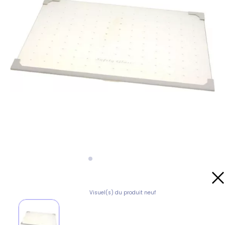
Visuel(s) du produit neuf