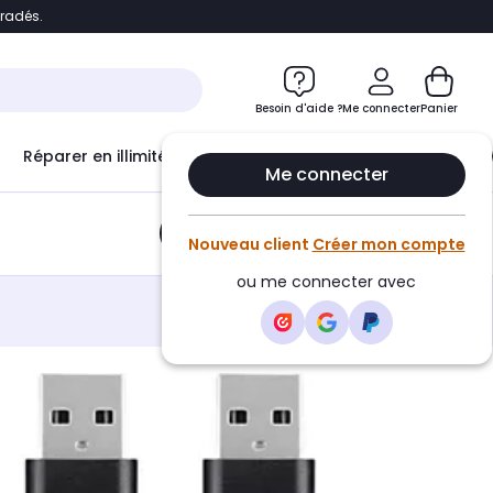
bradés.
e
Accéder directement au chatbot
Besoin d'aide ?
Me connecter
Panier
Réparer en illimité avec
Le Club Infinity
Econ
Me connecter
Ajouter au panier
•
7,99€
Nouveau client
Créer mon compte
ou me connecter avec