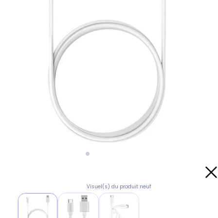
Visuel(s) du produit neuf