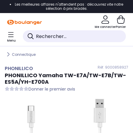
Les meilleures affaires n'attendent pas : découvrez vite notre
Accéder directement à la navigation
sélection à prix bradés.
Accéder directement au contenu
Me connecter
Panier
Accéder directement au pied de page
Menu
Accéder directement au chatbot
Connectique
Réf. 900
0858927
PHONILLICO
PHONILLICO
Yamaha TW-E7A/TW-E7B/TW-
ES5A/YH-E700A
Donner le premier avis