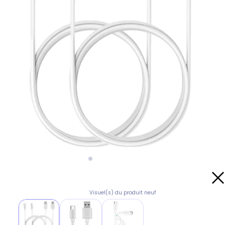
Visuel(s) du produit neuf