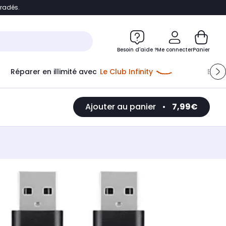
bradés.
e
Accéder directement au chatbot
Besoin d'aide ?
Me connecter
Panier
Réparer en illimité avec
Le Club Infinity
Econ
Ajouter au panier
•
7,99€