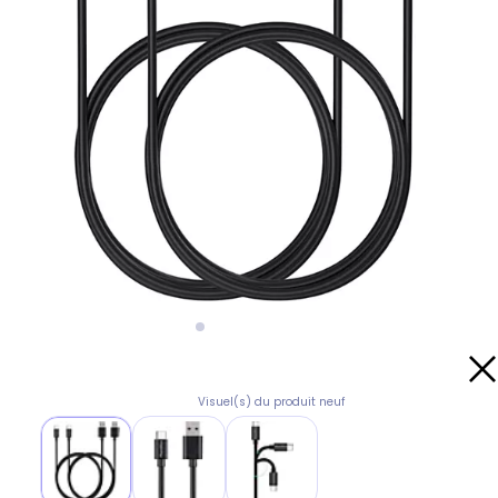
Visuel(s) du produit neuf