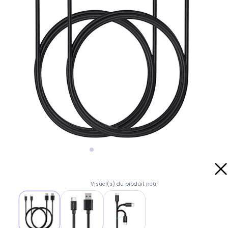
Visuel(s) du produit neuf