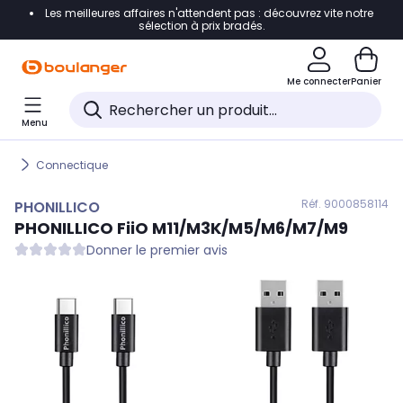
Les meilleures affaires n'attendent pas : découvrez vite notre
Accéder directement à la navigation
sélection à prix bradés.
Accéder directement au contenu
Me connecter
Panier
Accéder directement au pied de page
Menu
Accéder directement au chatbot
Connectique
Réf. 900
0858114
PHONILLICO
PHONILLICO
FiiO M11/M3K/M5/M6/M7/M9
Donner le premier avis