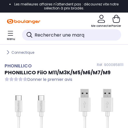
Les meilleures affaires n'attendent pas : découvrez vite notre
Accéder directement à la navigation
sélection à prix bradés.
Accéder directement au contenu
Me connecter
Panier
Accéder directement au pied de page
Menu
Accéder directement au chatbot
Connectique
Réf. 900
0858111
PHONILLICO
PHONILLICO
FiiO M11/M3K/M5/M6/M7/M9
Donner le premier avis