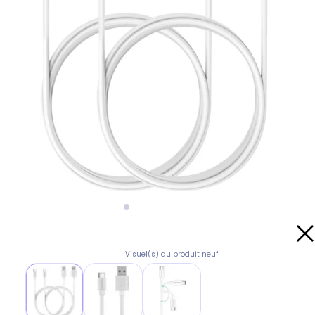
Visuel(s) du produit neuf