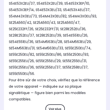
S54E53X2EU/37, S54E53X2EU/39, S54E53X3EP/10,
S54E53X3EP/14, S54E53X3EU/33, S54E53X4EU/37,
S54M43X0EU/73, S54M43X0EU/82, S54M43X0EU/93,
SE25A560/42, SE25A560/43, SE25A560/47,
SE25E232FF/26, SE25E232FF/31, SE28E252EU/36,
SE28E252EU/37, SE28E252EU/39, SE54E551EU/26,
SE54E551EU/36, SE54M563EU/28, SE54M563EU/29,
SE54M563EU/31, SE54M563EU/33, SE55E250EU/74,
SE55E250EU/82, SE55E250EU/86, SE55E250EU/93,
SE55E255EU/26, SE55E255EU/29, SE55E255EU/31,
SE55E255EU/36, SE55E255EU/37, SE55E258EU/37,
SE55E550EU/56.
Pour être sûr de votre choix, vérifiez que la référence
de votre appareil — indiquée sur sa plaque
signalétique — figure bien parmi les modèles
compatibles.
Voir plus