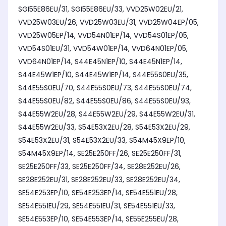
SGI55E86EU/31, SGI55E86EU/33, VVD25W02EU/21,
VVD25W03EU/26, VVD25W03EU/31, VVD25W04EP/05,
VVD25W05EP/14, VVD54N01EP/14, VVD54S01EP/05,
VVD54S01EU/31, VVD54W01EP/14, VVD64N01EP/05,
VVD64N01EP/14, S44E45N1EP/10, S44E45N1EP/14,
S44E45W1EP/10, S44E45W1EP/14, S44E55S0EU/35,
S44E55S0EU/70, S44E55S0EU/73, S44E55S0EU/74,
S44E55S0EU/82, S44E55S0EU/86, S44E55S0EU/93,
S44E55W2EU/28, S44E55W2EU/29, S44E55W2EU/31,
S44E55W2EU/33, S54E53X2EU/28, S54E53X2EU/29,
S54E53X2EU/31, S54E53X2EU/33, S54M45X9EP/10,
S54M45X9EP/14, SE25E250FF/26, SE25E250FF/31,
SE25E250FF/33, SE25E250FF/34, SE28E252EU/26,
SE28E252EU/31, SE28E252EU/33, SE28E252EU/34,
SE54E253EP/10, SE54E253EP/14, SE54E551EU/28,
SE54E551EU/29, SE54E551EU/31, SE54E551EU/33,
SE54E553EP/10, SE54E553EP/14, SE55E255EU/28,