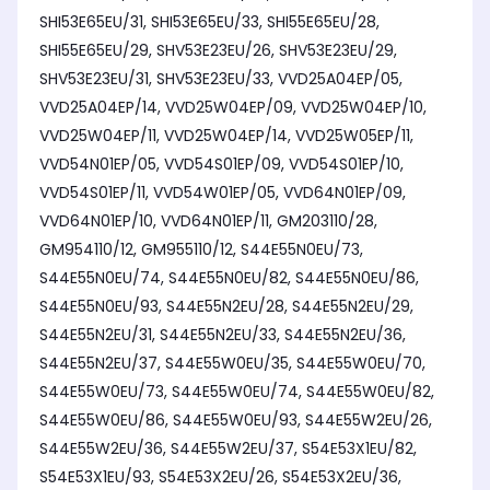
SHI53E65EU/31, SHI53E65EU/33, SHI55E65EU/28,
SHI55E65EU/29, SHV53E23EU/26, SHV53E23EU/29,
SHV53E23EU/31, SHV53E23EU/33, VVD25A04EP/05,
VVD25A04EP/14, VVD25W04EP/09, VVD25W04EP/10,
VVD25W04EP/11, VVD25W04EP/14, VVD25W05EP/11,
VVD54N01EP/05, VVD54S01EP/09, VVD54S01EP/10,
VVD54S01EP/11, VVD54W01EP/05, VVD64N01EP/09,
VVD64N01EP/10, VVD64N01EP/11, GM203110/28,
GM954110/12, GM955110/12, S44E55N0EU/73,
S44E55N0EU/74, S44E55N0EU/82, S44E55N0EU/86,
S44E55N0EU/93, S44E55N2EU/28, S44E55N2EU/29,
S44E55N2EU/31, S44E55N2EU/33, S44E55N2EU/36,
S44E55N2EU/37, S44E55W0EU/35, S44E55W0EU/70,
S44E55W0EU/73, S44E55W0EU/74, S44E55W0EU/82,
S44E55W0EU/86, S44E55W0EU/93, S44E55W2EU/26,
S44E55W2EU/36, S44E55W2EU/37, S54E53X1EU/82,
S54E53X1EU/93, S54E53X2EU/26, S54E53X2EU/36,