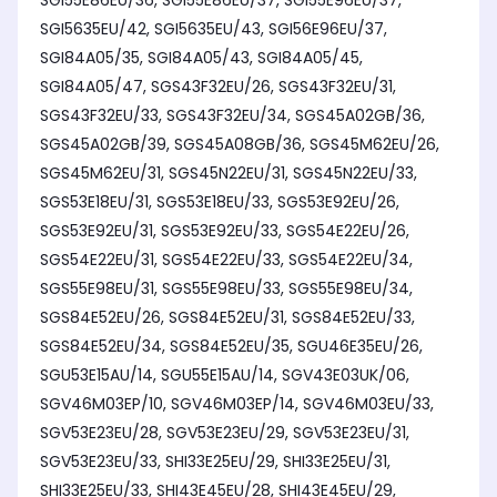
SGI55E86EU/36, SGI55E86EU/37, SGI55E96EU/37,
SGI5635EU/42, SGI5635EU/43, SGI56E96EU/37,
SGI84A05/35, SGI84A05/43, SGI84A05/45,
SGI84A05/47, SGS43F32EU/26, SGS43F32EU/31,
SGS43F32EU/33, SGS43F32EU/34, SGS45A02GB/36,
SGS45A02GB/39, SGS45A08GB/36, SGS45M62EU/26,
SGS45M62EU/31, SGS45N22EU/31, SGS45N22EU/33,
SGS53E18EU/31, SGS53E18EU/33, SGS53E92EU/26,
SGS53E92EU/31, SGS53E92EU/33, SGS54E22EU/26,
SGS54E22EU/31, SGS54E22EU/33, SGS54E22EU/34,
SGS55E98EU/31, SGS55E98EU/33, SGS55E98EU/34,
SGS84E52EU/26, SGS84E52EU/31, SGS84E52EU/33,
SGS84E52EU/34, SGS84E52EU/35, SGU46E35EU/26,
SGU53E15AU/14, SGU55E15AU/14, SGV43E03UK/06,
SGV46M03EP/10, SGV46M03EP/14, SGV46M03EU/33,
SGV53E23EU/28, SGV53E23EU/29, SGV53E23EU/31,
SGV53E23EU/33, SHI33E25EU/29, SHI33E25EU/31,
SHI33E25EU/33, SHI43E45EU/28, SHI43E45EU/29,