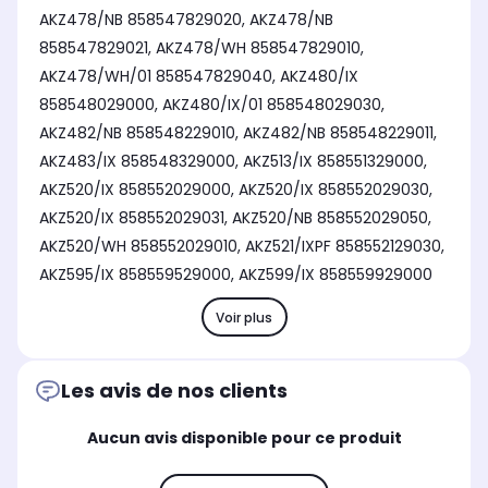
AKZ478/NB 858547829020, AKZ478/NB
858547829021, AKZ478/WH 858547829010,
AKZ478/WH/01 858547829040, AKZ480/IX
858548029000, AKZ480/IX/01 858548029030,
AKZ482/NB 858548229010, AKZ482/NB 858548229011,
AKZ483/IX 858548329000, AKZ513/IX 858551329000,
AKZ520/IX 858552029000, AKZ520/IX 858552029030,
AKZ520/IX 858552029031, AKZ520/NB 858552029050,
AKZ520/WH 858552029010, AKZ521/IXPF 858552129030,
AKZ595/IX 858559529000, AKZ599/IX 858559929000
Voir plus
Les avis de nos clients
Aucun avis disponible pour ce produit