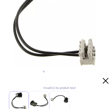
Visuel(s) du produit neuf