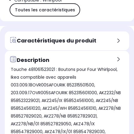
Compatible : Whirlpool
Toutes les caractéristiques
Caractéristiques du produit
Description
Touche 481061523021 : Boutons pour Four Whirlpool,
Ikea compatible avec appareils
003.009.18OVR00SAFOURIK 852315501500,
203.009.17OVR005SAFOURIK 852315601000, AKZ232/NB
858523229021, AKZ245/IX 858524561000, AKZ245/NB
858524561020, AKZ245/WH 858524561010, AKZ278/NB
858527829020, AKZ278/NB 858527829021,
AKZ278/NB/01 858527829050, AKZ478/IX
858547829000, AKZ478/IX/01 858547829030,