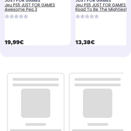
JUST FOR GAMES
JUST FOR GAMES
Jeu PS5 JUST FOR GAMES
Jeu PS5 JUST FOR GAMES O
Awesome Pea 3
Road To Be The Mightiest 
currentPrice
currentPrice
19,99€
13,38€