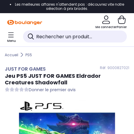
Les meilleures affaires n'attendent pas : découvrez vite notre
Accéder directement à la navigation
sélection à prix bradés.
Accéder directement au contenu
Me connecter
Panier
Accéder directement au pied de page
Menu
Accéder directement au chatbot
Accueil
PS5
Réf. 900
0827021
JUST FOR GAMES
Jeu PS5
JUST FOR GAMES
Eldrador
Creatures Shadowfall
Donner le premier avis