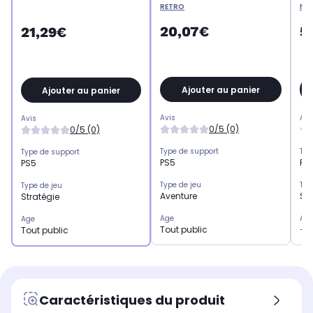
RETRO
Ne
20,07€
5
21,29€
Ajouter au panier
Ajouter au panier
Avis
Avi
Avis
0/5 (0)
0/5 (0)
Type de support
Typ
Type de support
PS5
PS
PS5
Type de jeu
Typ
Type de jeu
Aventure
Str
Stratégie
Age
Ag
Age
Tout public
+7
Tout public
Caractéristiques du produit