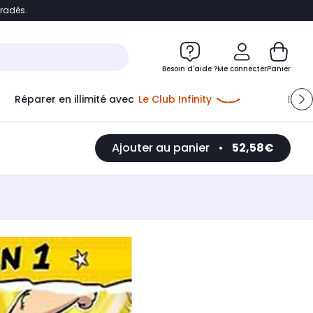
bradés.
e
Accéder directement au chatbot
Besoin d'aide ?
Me connecter
Panier
Réparer en illimité avec
Le Club Infinity
Econ
Ajouter au panier
•
52,58€