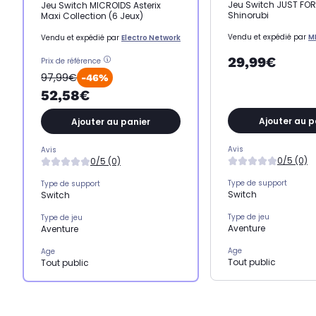
Jeu Switch JUST FO
Jeu Switch MICROIDS Asterix
Shinorubi
Maxi Collection (6 Jeux)
Vendu et expédié par
M
Vendu et expédié par
Electro Network
29,99€
Prix de référence
97,99€
-46%
52,58€
Ajouter au p
Ajouter au panier
Avis
Avis
0/5 (0)
0/5 (0)
Type de support
Type de support
Switch
Switch
Type de jeu
Type de jeu
Aventure
Aventure
Age
Age
Tout public
Tout public