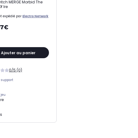
itch MERGE Morbid The
f Ire
t expédié par
Electro Network
97€
Ajouter au panier
0/5 (0)
 support
 jeu
re
ns