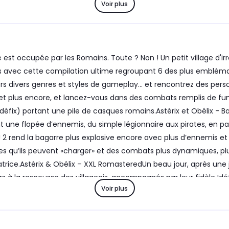
Voir plus
st occupée par les Romains. Toute ? Non ! Un petit village d'irr
ois avec cette compilation ultime regroupant 6 des plus emblém
ers divers genres et styles de gameplay… et rencontrez des per
ernie… et plus encore, et lancez-vous dans des combats remplis de
éfix) portant une pile de casques romains.Astérix et Obélix - Baf
t une flopée d’ennemis, du simple légionnaire aux pirates, en p
 ! 2 rend la bagarre plus explosive encore avec plus d’ennemis 
 qu’ils peuvent «charger» et des combats plus dynamiques, plus r
rice.Astérix & Obélix – XXL RomasteredUn beau jour, après une jo
ors à la rescousse des villageois, accompagnés par leur fidèle Idéf
Voir plus
es villageois des griffes de l’empereur César !Astérix & Obélix –
 compte de Jules César ! Branle-bas de combat au village gaulois ! 
 Abraracourcix en mission à Rome…Astérix & Obélix – XXL 3Lorsqu’