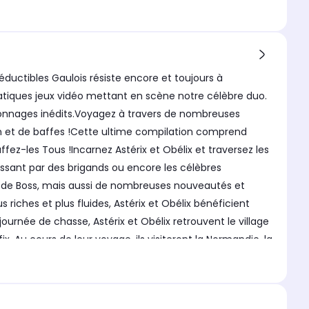
éductibles Gaulois résiste encore et toujours à
atiques jeux vidéo mettant en scène notre célèbre duo.
sonnages inédits.Voyagez à travers de nombreuses
 fun et de baffes !Cette ultime compilation comprend
fez-les Tous !Incarnez Astérix et Obélix et traversez les
assant par des brigands ou encore les célèbres
et de Boss, mais aussi de nombreuses nouveautés et
iches et plus fluides, Astérix et Obélix bénéficient
urnée de chasse, Astérix et Obélix retrouvent le village
ix. Au cours de leur voyage, ils visiteront la Normandie, la
 XXL 2Mais où est donc passé Panoramix ? Le druide à la
Ils doivent découvrir la vérité ! Astérix & Obélix,
un beau jour, le druide du village, Panoramix , reçoit un