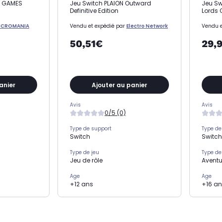
R GAMES
Jeu Switch PLAION Outward
Jeu Sw
Definitive Edition
Lords O
ICROMANIA
Vendu et expédié par
Electro Network
Vendu e
50,51€
29,
anier
Ajouter au panier
Avis
Avis
0/5 (0)
Type de support
Type de
Switch
Switch
Type de jeu
Type de
Jeu de rôle
Aventu
Age
Age
+12 ans
+16 a