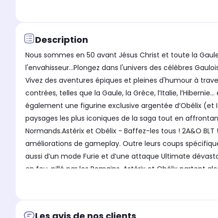
Description
Nous sommes en 50 avant Jésus Christ et toute la Gaule e
l'envahisseur…Plongez dans l'univers des célèbres Gaul
Vivez des aventures épiques et pleines d'humour à trav
contrées, telles que la Gaule, la Grèce, l’Italie, l’Hib
également une figurine exclusive argentée d’Obélix (et Id
paysages les plus iconiques de la saga tout en affrontan
Normands.Astérix et Obélix - Baffez-les tous ! 2A&O BLT
améliorations de gameplay. Outre leurs coups spécifiques
aussi d’un mode Furie et d’une attaque Ultimate dévastat
en feu, pillé par les Romains. Astérix et Obélix partent al
Grèce, l’Helvétie, l’Egypte et enfin Rome afin de sauver l
longue barbe a disparu après avoir trahi les siens pour le
toujours prêts à en découdre, sont envoyés par leur chef
Les avis de nos clients