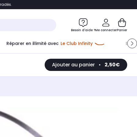
bradés.
e
Accéder directement au chatbot
Besoin d'aide ?
Me connecter
Panier
Réparer en illimité avec
Le Club Infinity
Econ
Ajouter au panier
•
2,50€