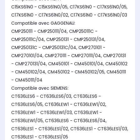
C15KS61N0 - C15KS61N0/05, C17KS61N0 - C17KS61N0/05,
C17KS61N0 - C17KS61N0/02, C17KS61N0 - C17KS61N0/03
Compatible avec GAGGENAU:
CMP250111 - CMP250111/04, CMP250111C -
CMP250111C/04, CMP250131 - CMP250131/04,
CMP250131C - CMP250131C/04, CMP270101 -
CMP270101/04, CMP270111 - CMP270111/04, CMP270131
- CMP270131/04, CM450101 - CM450101/04, CM450102
- CM450102/04, CM450102 - CM450102/05, CM450111
- CM450111/04
Compatible avec SIEMENS:
CT636LES6 - CT636LES6/03, CT636LES6 -
CT636LES6/05, CT636LEW1 - CT636LEW1/02,
CT636LEW1 - CT636LEW1/03, CT636LEW1 -
CT636LEW1/05, CT636LES6 - CT636LES6/04,
CT636LES1 - CT636LES1/02, CT636LES1 - CT636LES1/03,
CT636LES1 - CT636LES1/05