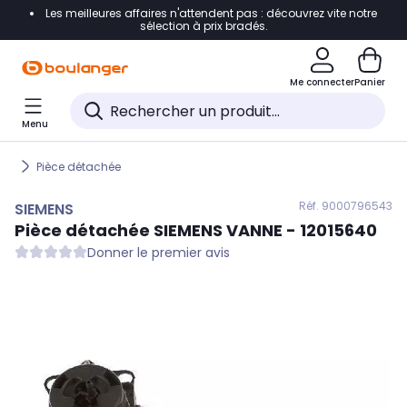
Les meilleures affaires n'attendent pas : découvrez vite notre
Accéder directement à la navigation
sélection à prix bradés.
Accéder directement au contenu
Me connecter
Panier
Accéder directement au pied de page
Menu
Accéder directement au chatbot
Pièce détachée
Réf. 900
0796543
SIEMENS
Pièce détachée
SIEMENS
VANNE - 12015640
Donner le premier avis