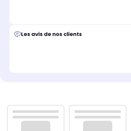
Pour ce faire, nous vous recommandons d’ouvrir un ticke
signalétique de votre appareil
.
Les avis de nos clients
Cette démarche permettra à notre service client de vo
votre commande
.