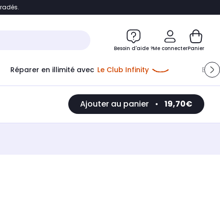
bradés.
e
Accéder directement au chatbot
Besoin d'aide ?
Me connecter
Panier
Réparer en illimité avec
Le Club Infinity
Econ
Ajouter au panier
•
19,70€