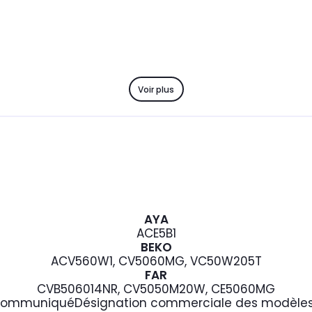
Voir plus
AYA
ACE5B1
BEKO
ACV560W1, CV5060MG, VC50W205T
FAR
CVB506014NR, CV5050M20W, CE5060MG
Communiqué
Désignation commerciale des modèles