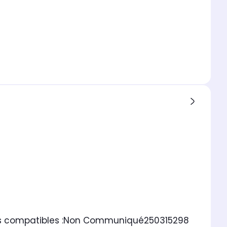
 compatibles :
Non Communiqué
250315298