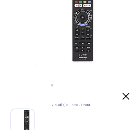
Visuel(s) du produit neuf