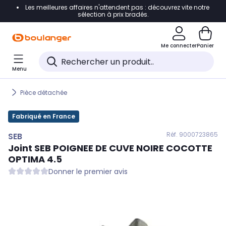
Les meilleures affaires n'attendent pas : découvrez vite notre
Accéder directement à la navigation
sélection à prix bradés.
Accéder directement au contenu
Me connecter
Panier
Accéder directement au pied de page
Menu
Accéder directement au chatbot
Pièce détachée
Fabriqué en France
Réf. 900
0723865
SEB
Joint
SEB
POIGNEE DE CUVE NOIRE COCOTTE
OPTIMA 4.5
Donner le premier avis