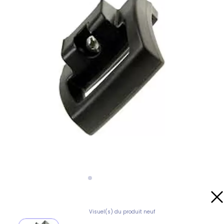
Visuel(s) du produit neuf