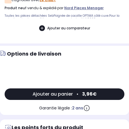
produit neuf
vendu & expédié par
Nord Pieces Menager
Toutes les pièces détachées SebPoignée de cocotte OPTIMA côté cuve.Pour la
poignée qui se trouve côté verrou, commander la réf 440008
Ajouter au comparateur
Options de livraison
Ajouter au panier
•
3,96€
Garantie légale :
2 ans
Les points forts du produit