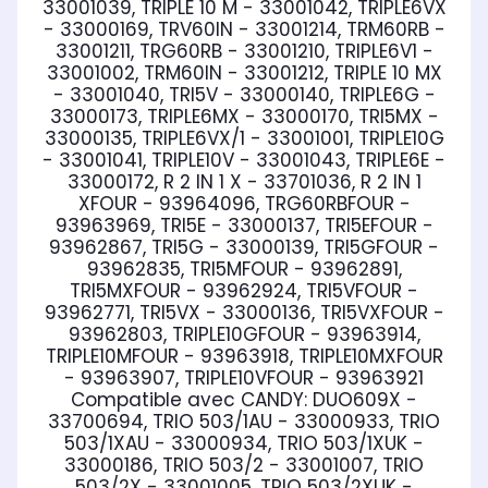
33001039, TRIPLE 10 M - 33001042, TRIPLE6VX
- 33000169, TRV60IN - 33001214, TRM60RB -
33001211, TRG60RB - 33001210, TRIPLE6V1 -
33001002, TRM60IN - 33001212, TRIPLE 10 MX
- 33001040, TRI5V - 33000140, TRIPLE6G -
33000173, TRIPLE6MX - 33000170, TRI5MX -
33000135, TRIPLE6VX/1 - 33001001, TRIPLE10G
- 33001041, TRIPLE10V - 33001043, TRIPLE6E -
33000172, R 2 IN 1 X - 33701036, R 2 IN 1
XFOUR - 93964096, TRG60RBFOUR -
93963969, TRI5E - 33000137, TRI5EFOUR -
93962867, TRI5G - 33000139, TRI5GFOUR -
93962835, TRI5MFOUR - 93962891,
TRI5MXFOUR - 93962924, TRI5VFOUR -
93962771, TRI5VX - 33000136, TRI5VXFOUR -
93962803, TRIPLE10GFOUR - 93963914,
TRIPLE10MFOUR - 93963918, TRIPLE10MXFOUR
- 93963907, TRIPLE10VFOUR - 93963921
Compatible avec CANDY:
DUO609X -
33700694, TRIO 503/1AU - 33000933, TRIO
503/1XAU - 33000934, TRIO 503/1XUK -
33000186, TRIO 503/2 - 33001007, TRIO
503/2X - 33001005, TRIO 503/2XUK -