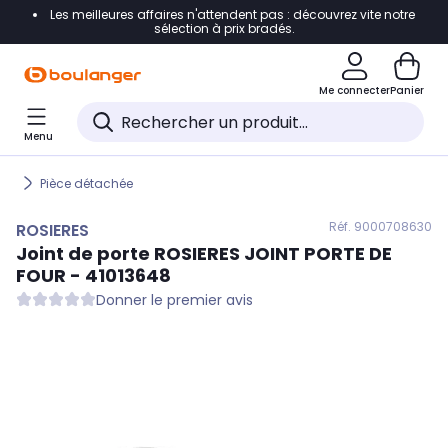
Les meilleures affaires n'attendent pas : découvrez vite notre
Accéder directement à la navigation
sélection à prix bradés.
Accéder directement au contenu
Me connecter
Panier
Accéder directement au pied de page
Menu
Accéder directement au chatbot
Pièce détachée
Réf. 900
0708630
ROSIERES
Joint de porte
ROSIERES
JOINT PORTE DE
FOUR - 41013648
Donner le premier avis