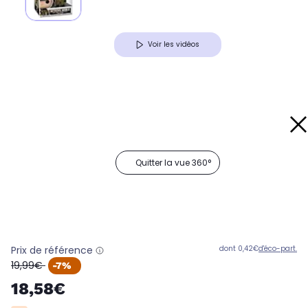
Voir les vidéos
Quitter la vue 360°
Prix de référence
dont 0,42€
d'éco-part.
oldPrice
19,99€
-7%
18,58€