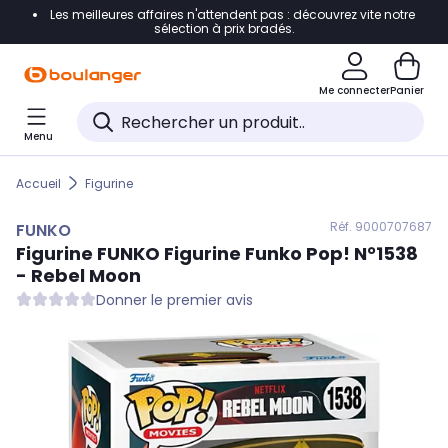
Les meilleures affaires n'attendent pas : découvrez vite notre
Accéder directement à la navigation
sélection à prix bradés.
Accéder directement au contenu
Me connecter
Panier
Accéder directement au pied de page
Menu
Accéder directement au chatbot
Accueil
Figurine
Réf. 900
0707687
FUNKO
Figurine
FUNKO
Figurine Funko Pop! N°1538
- Rebel Moon
Donner le premier avis