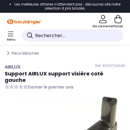
Les meilleures affaires n'attendent pas : découvrez vite notre
Accéder directement à la navigation
sélection à prix bradés.
Accéder directement au contenu
Me connecter
Panier
Accéder directement au pied de page
Menu
Accéder directement au chatbot
Pièce détachée
Réf. 900
0704695
AIRLUX
Support
AIRLUX
support visière coté
gauche
Donner le premier avis