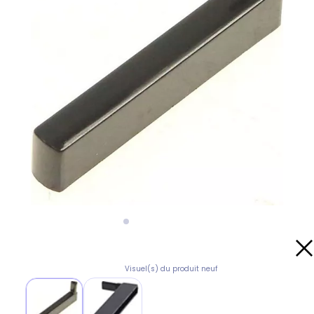
Visuel(s) du produit neuf