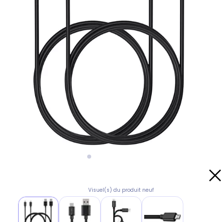
Visuel(s) du produit neuf