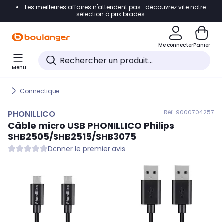
Les meilleures affaires n'attendent pas : découvrez vite notre
Accéder directement à la navigation
sélection à prix bradés.
Accéder directement au contenu
Me connecter
Panier
Accéder directement au pied de page
Menu
Accéder directement au chatbot
Connectique
Réf. 900
0704257
PHONILLICO
Câble micro USB
PHONILLICO
Philips
SHB2505/SHB2515/SHB3075
Donner le premier avis