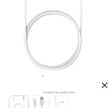
Visuel(s) du produit neuf