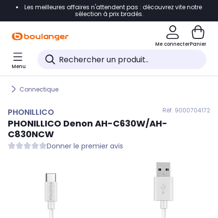
Les meilleures affaires n'attendent pas : découvrez vite notre
Accéder directement à la navigation
sélection à prix bradés.
Accéder directement au contenu
Me connecter
Panier
Accéder directement au pied de page
Menu
Accéder directement au chatbot
Connectique
Réf. 900
0704172
PHONILLICO
PHONILLICO
Denon AH-C630W/AH-
C830NCW
Donner le premier avis