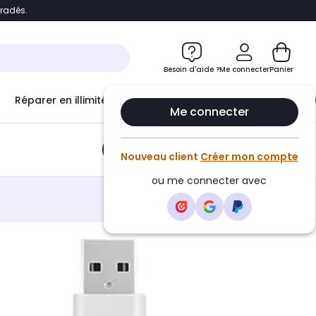
bradés.
e
Accéder directement au chatbot
Besoin d'aide ?
Me connecter
Panier
Réparer en illimité avec
Le Club Infinity
Econ
Me connecter
Ajouter au panier
•
7,99€
Nouveau client
Créer mon compte
ou me connecter avec