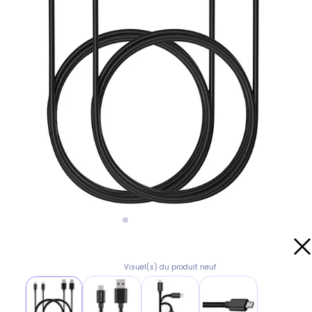
Visuel(s) du produit neuf