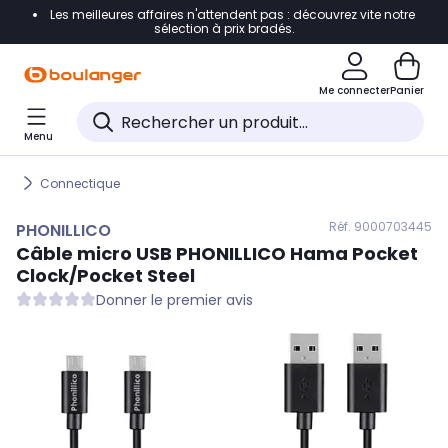
Les meilleures affaires n'attendent pas : découvrez vite notre
Accéder directement à la navigation
sélection à prix bradés.
Accéder directement au contenu
Me connecter
Panier
Accéder directement au pied de page
Menu
Accéder directement au chatbot
Connectique
Réf. 900
0703445
PHONILLICO
Câble micro USB
PHONILLICO
Hama Pocket
Clock/Pocket Steel
Donner le premier avis