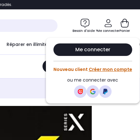
bradés.
e
Accéder directement au chatbot
Besoin d'aide ?
Me connecter
Panier
Réparer en illimité avec
Le Club Infinity
Econ
Me connecter
Ajouter au panier
•
22,95€
Nouveau client
Créer mon compte
ou me connecter avec