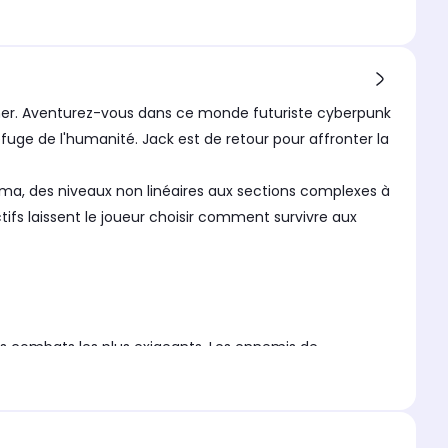
nner. Aventurez-vous dans ce monde futuriste cyberpunk
fuge de l'humanité. Jack est de retour pour affronter la
a, des niveaux non linéaires aux sections complexes à
fs laissent le joueur choisir comment survivre aux
es combats les plus exigeants. Les ennemis de
à chaque combat. Le système de progression repensé