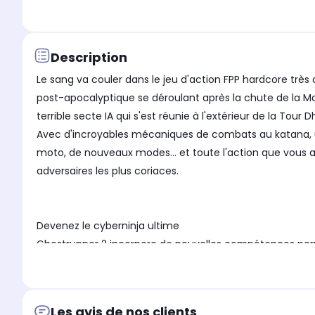
Description
Le sang va couler dans le jeu d'action FPP hardcore tr
post-apocalyptique se déroulant après la chute de la Maî
terrible secte IA qui s'est réunie à l'extérieur de la Tour
Avec d'incroyables mécaniques de combats au katana, u
moto, de nouveaux modes... et toute l'action que vous a
adversaires les plus coriaces.
Devenez le cyberninja ultime
Ghostrunner 2 incorpore de nouvelles compétences perme
Ghostrunner 2 ont un comportement unique qui dépend 
permet au joueur de faire des tests et personnaliser so
Des caractéristiques époustouflantes et immersives
Les avis de nos clients