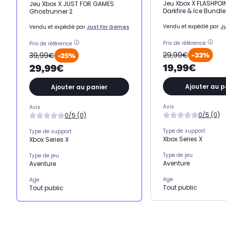
Jeu Xbox X FLASHPOIN
Jeu Xbox X JUST FOR GAMES
Darkfire & Ice Bundl
Ghostrunner 2
Vendu et expédié par
J
Vendu et expédié par
Just For Games
Prix de référence
Prix de référence
29,99€
39,99€
-33%
-25%
19,99€
29,99€
Ajouter au p
Ajouter au panier
Avis
Avis
0/5 (0)
0/5 (0)
Type de support
Type de support
Xbox Series X
Xbox Series X
Type de jeu
Type de jeu
Aventure
Aventure
Age
Age
Tout public
Tout public