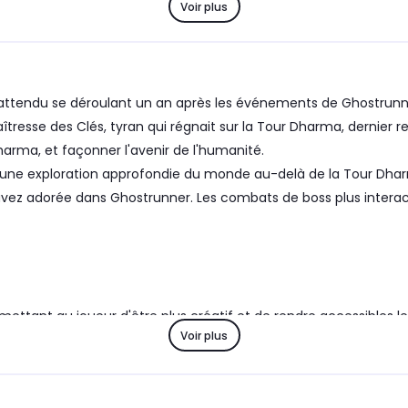
Voir plus
ès attendu se déroulant un an après les événements de Ghostru
tresse des Clés, tyran qui régnait sur la Tour Dharma, dernier re
 Dharma, et façonner l'avenir de l'humanité.
ne exploration approfondie du monde au-delà de la Tour Dharm
vez adorée dans Ghostrunner. Les combats de boss plus interacti
ttant au joueur d'être plus créatif et de rendre accessibles l
Voir plus
des compétences utilisées contre eux, pour un nouveau défi 
n approche.