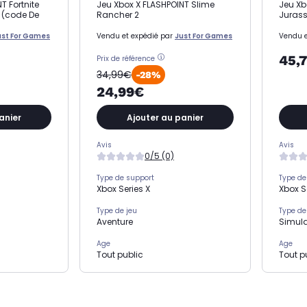
T Fortnite
Jeu Xbox X FLASHPOINT Slime
Jeu Xb
e (code De
Rancher 2
Jurass
ust For Games
Vendu et expédié par
Just For Games
Vendu e
45,
Prix de référence
34,99€
-28%
24,99€
anier
Ajouter au panier
Avis
Avis
0/5 (0)
Type de support
Type de
Xbox Series X
Xbox S
Type de jeu
Type de
Aventure
Simula
Age
Age
Tout public
Tout p