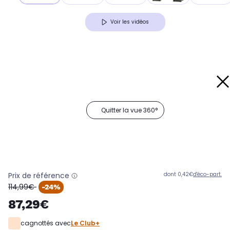
Voir les vidéos
Quitter la vue 360°
Prix de référence
dont 0,42€
d'éco-part.
oldPrice
114,99€
-24%
87,29€
cagnottés avec
Le Club+