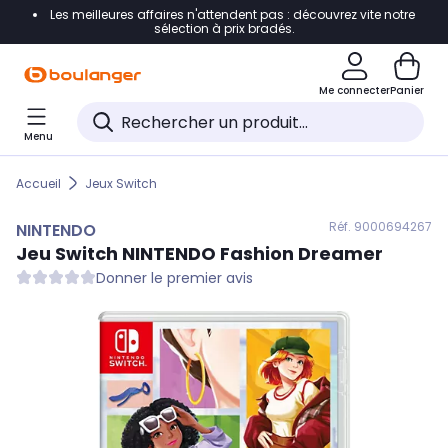
Les meilleures affaires n'attendent pas : découvrez vite notre
Accéder directement à la navigation
sélection à prix bradés.
Accéder directement au contenu
Me connecter
Panier
Accéder directement au pied de page
Menu
Accéder directement au chatbot
Accueil
Jeux Switch
Réf. 900
0694267
NINTENDO
Jeu Switch
NINTENDO
Fashion Dreamer
Donner le premier avis