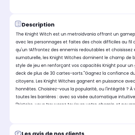
Description
The Knight Witch est un metroidvania offrant un gamepl
avec les personnages et faites des choix difficiles au fi
qu'un !Affrontez des ennemis redoutables et choisissez e
surnaturelle, les Knight Witches dominent le champ de bat
style de jeu en renforçant vos capacités Knight pour un 
deck de plus de 30 cartes-sorts."Gagnez la confiance du 
citoyens. Les Knight Witches gagnent en puissance ave
honnêtes. Choisirez-vous la popularité, ou l'intégrité ?
toutes les barrières : avec sa visée automatique intuitiv
l'histoire, vous trouverez toujours votre chemin et pou
créé pour nous rappeler combien il est important de dire
ou vos armes. Grâce à leur capacité d'envol, leurs proue
et âme : la dualité des Knight WitchesTirer ou lancer des
Les avis de nos clients