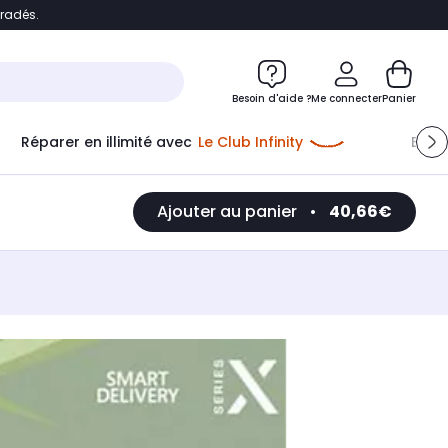
bradés.
e
Accéder directement au chatbot
Besoin d'aide ?
Me connecter
Panier
Réparer en illimité avec
Le Club Infinity
Econ
Ajouter au panier
•
40,66€