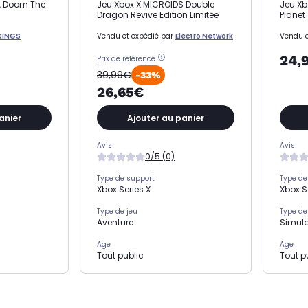
A Doom The
Jeu Xbox X MICROIDS Double
Jeu Xb
Dragon Revive Edition Limitée
Planet
KINGS
Vendu et expédié par
Electro Network
Vendu e
24,
Prix de référence
39,99€
-33%
26,65€
anier
Ajouter au panier
Avis
Avis
0/5 (0)
Type de support
Type de
Xbox Series X
Xbox S
Type de jeu
Type de
Aventure
Simula
Age
Age
Tout public
Tout p