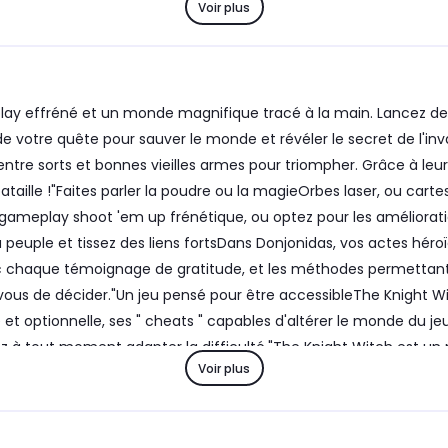
Voir plus
ay effréné et un monde magnifique tracé à la main. Lancez de pu
l de votre quête pour sauver le monde et révéler le secret de l'in
ntre sorts et bonnes vieilles armes pour triompher. Grâce à leur
aille !"Faites parler la poudre ou la magieOrbes laser, ou carte
gameplay shoot 'em up frénétique, ou optez pour les amélioration
peuple et tissez des liens fortsDans Donjonidas, vos actes héroï
c chaque témoignage de gratitude, et les méthodes permettant
 À vous de décider."Un jeu pensé pour être accessibleThe Knight 
e et optionnelle, ses " cheats " capables d'altérer le monde du j
rrez à tout moment adapter la difficulté."The Knight Witch est
Voir plus
 merci."Sorcellerie à la shoot 'em up !Affrontez de terribles en
sses au combat et leur magie défiant la réalité, les Knight Witc
 sorts : pourquoi se limiter ? Façonnez votre style de jeu, améli