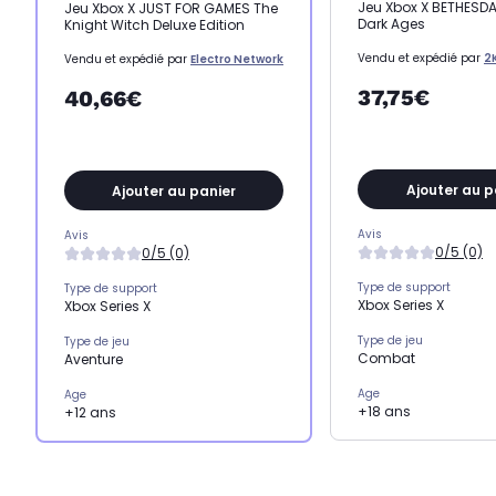
Jeu Xbox X BETHESD
Jeu Xbox X JUST FOR GAMES The
Dark Ages
Knight Witch Deluxe Edition
Vendu et expédié par
2
Vendu et expédié par
Electro Network
37,75€
40,66€
Ajouter au p
Ajouter au panier
Avis
Avis
0/5 (0)
0/5 (0)
Type de support
Type de support
Xbox Series X
Xbox Series X
Type de jeu
Type de jeu
Combat
Aventure
Age
Age
+18 ans
+12 ans