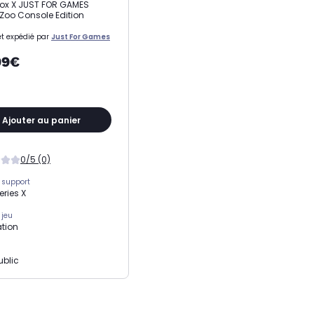
ox X JUST FOR GAMES
 Zoo Console Edition
t expédié par
Just For Games
99€
Ajouter au panier
0/5 (0)
 support
eries X
 jeu
tion
ublic