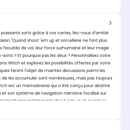
issants sorts grâce à vos cartes, liez-vous d'amitié
vasion."Quand shoot 'em up et sorcellerie ne font plus
s facultés de vol, leur force surhumaine et leur magie
s-sorts ? Et pourquoi pas les deux ? Personnalisez votre
s Witch et explorez les possibilités offertes par votre
ques feront l'objet de maintes discussions parmi les
 de les accumuler sont nombreuses, mais pas toujours
Witch est un metroidvania qui a été conçu pour abattre
eu et son système de navigation narrative focalisé sur
 un metroidvania mélangeant shoot 'em up et aventure
nemis et abattez-les en exploitant avec ruse votre magie
hes ont un contrôle absolu du champ de bataille !"Corps
orez les capacités de votre Knight pour une expérience de