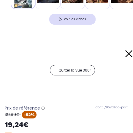
Voir les vidéos
Quitter la vue 360°
Prix de référence
dont 1,20€
d'éco-part.
oldPrice
39,99€
-52%
19,24€