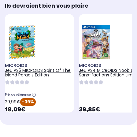
Ils devraient bien vous plaire
MICROIDS
MICROIDS
Jeu PS5 MICROIDS Spirit Of The
Jeu PS4 MICROIDS Noob Le
Island Paradis Edition
Sans-factions Edition Limit
Prix de référence
oldPrice
29,99€
-39%
currentPrice
currentPrice
18,09€
39,85€