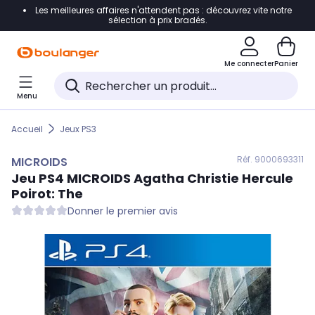
Les meilleures affaires n'attendent pas : découvrez vite notre
Accéder directement à la navigation
sélection à prix bradés.
Accéder directement au contenu
Me connecter
Panier
Accéder directement au pied de page
Menu
Accéder directement au chatbot
Accueil
Jeux PS3
Réf. 900
0693311
MICROIDS
Jeu PS4
MICROIDS
Agatha Christie Hercule
Poirot: The
Donner le premier avis