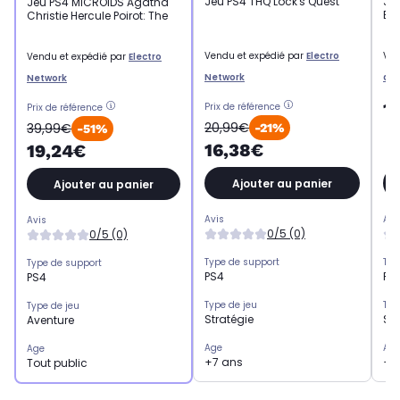
Jeu PS4 THQ Lock's Quest
Je
Jeu PS4 MICROIDS Agatha
Bru
Christie Hercule Poirot: The
Vendu et expédié par
Electro
Ven
Vendu et expédié par
Electro
Network
an
Network
1
Prix de référence
Prix de référence
20,99€
39,99€
-21%
-51%
16,38€
19,24€
Ajouter au panier
Ajouter au panier
Avis
Avi
Avis
0/5 (0)
0/5 (0)
Type de support
Typ
Type de support
PS4
PS
PS4
Type de jeu
Typ
Type de jeu
Stratégie
Str
Aventure
Age
Ag
Age
+7 ans
+1
Tout public